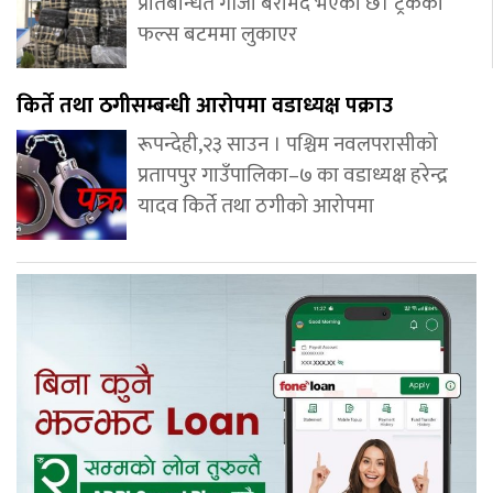
प्रतिबन्धित गाँजा बरामद भएको छ। ट्रकको
फल्स बटममा लुकाएर
किर्ते तथा ठगीसम्बन्धी आरोपमा वडाध्यक्ष पक्राउ
रूपन्देही,२३ साउन । पश्चिम नवलपरासीको
प्रतापपुर गाउँपालिका–७ का वडाध्यक्ष हरेन्द्र
यादव किर्ते तथा ठगीको आरोपमा