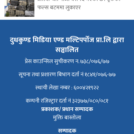
फल्स बटममा लुकाएर
दुधकुण्ड मिडिया एण्ड मल्टिपर्पोज प्रा.लि द्वारा
सञ्चालित
प्रेस काउन्सिल सुचीकरण न. ७३८/०७६/७७
सूचना तथा प्रशारण बिभाग दर्ता नं १८४१/०७६-७७
स्थायी लेखा नम्बर : ६००४२१९२२
कम्पनी रजिस्ट्रार दर्ता नं ३२३७७/०८०/०८१
प्रकाशक/ प्रधान सम्पादक
मुक्ति बास्तोला
सम्पादक