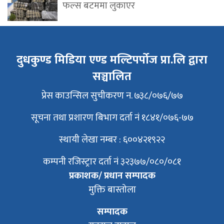
फल्स बटममा लुकाएर
दुधकुण्ड मिडिया एण्ड मल्टिपर्पोज प्रा.लि द्वारा
सञ्चालित
प्रेस काउन्सिल सुचीकरण न. ७३८/०७६/७७
सूचना तथा प्रशारण बिभाग दर्ता नं १८४१/०७६-७७
स्थायी लेखा नम्बर : ६००४२१९२२
कम्पनी रजिस्ट्रार दर्ता नं ३२३७७/०८०/०८१
प्रकाशक/ प्रधान सम्पादक
मुक्ति बास्तोला
सम्पादक