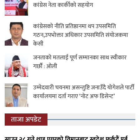
कांग्रेस नेता कार्कीको सहयोग
कांग्रेसको नीति प्रतिष्ठानमा थप उपसमिति
गठन,उपभोक्ता अधिकार उपसमिति संयोजकमा
केसी
जनताको मतलाई पूर्ण सम्मानका साथ स्वीकार
गर्छौं : ओली
उम्मेदवारी चयनमा असन्तुष्टि जनाउँदै योगेशले पार्टी
कार्यालयमा दर्ता गराए ‘नोट अफ डिसेन्ट’
ताजा अपडेट
साउन २८ गते थाइ एयरको विमानबाट स्वदेश फर्कदैं पूर्ब