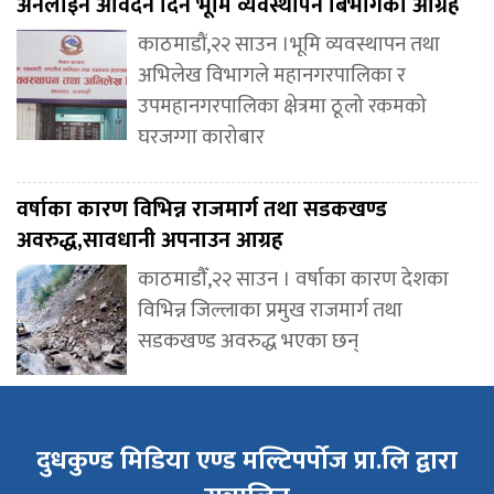
अनलाइन आवेदन दिन भूमि व्यवस्थापन बिभागको आग्रह
काठमाडौं,२२ साउन ।भूमि व्यवस्थापन तथा
अभिलेख विभागले महानगरपालिका र
उपमहानगरपालिका क्षेत्रमा ठूलो रकमको
घरजग्गा कारोबार
वर्षाका कारण विभिन्न राजमार्ग तथा सडकखण्ड
अवरुद्ध,सावधानी अपनाउन आग्रह
काठमाडौँ,२२ साउन । वर्षाका कारण देशका
विभिन्न जिल्लाका प्रमुख राजमार्ग तथा
सडकखण्ड अवरुद्ध भएका छन्
दुधकुण्ड मिडिया एण्ड मल्टिपर्पोज प्रा.लि द्वारा