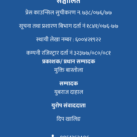
सञ्चालित
प्रेस काउन्सिल सुचीकरण न. ७३८/०७६/७७
सूचना तथा प्रशारण बिभाग दर्ता नं १८४१/०७६-७७
स्थायी लेखा नम्बर : ६००४२१९२२
कम्पनी रजिस्ट्रार दर्ता नं ३२३७७/०८०/०८१
प्रकाशक/ प्रधान सम्पादक
मुक्ति बास्तोला
सम्पादक
युबराज दाहाल
युरोप संवाददाता
दिप खालिङ