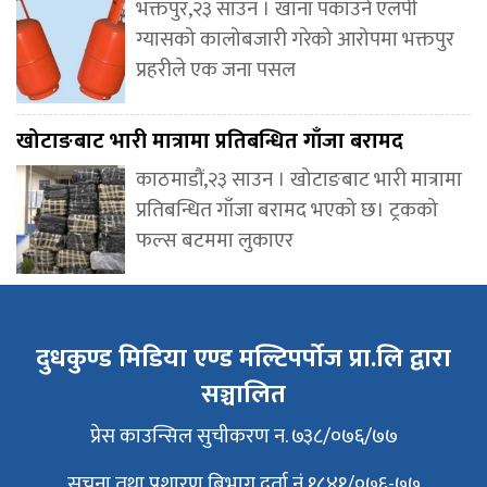
भक्तपुर,२३ साउन । खाना पकाउने एलपी
ग्यासको कालोबजारी गरेको आरोपमा भक्तपुर
प्रहरीले एक जना पसल
खोटाङबाट भारी मात्रामा प्रतिबन्धित गाँजा बरामद
काठमाडौं,२३ साउन । खोटाङबाट भारी मात्रामा
प्रतिबन्धित गाँजा बरामद भएको छ। ट्रकको
फल्स बटममा लुकाएर
दुधकुण्ड मिडिया एण्ड मल्टिपर्पोज प्रा.लि द्वारा
सञ्चालित
प्रेस काउन्सिल सुचीकरण न. ७३८/०७६/७७
सूचना तथा प्रशारण बिभाग दर्ता नं १८४१/०७६-७७