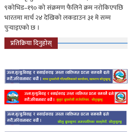
९कोभिड–१९० को संक्रमण फैलिने क्रम नरोकिएपछि
भारतमा मार्च २४ देखिको लकडाउन ३१ मे सम्म
पुर्‍याइएको छ ।
प्रतिक्रिया दिनुहोस्