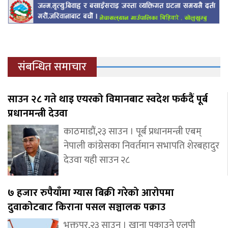
संबन्धित समाचार
साउन २८ गते थाइ एयरको विमानबाट स्वदेश फर्कदैं पूर्ब
प्रधानमन्त्री देउवा
काठमाडौं,२३ साउन । पूर्ब प्रधानमन्त्री एबम्
नेपाली कांग्रेसका निवर्तमान सभापति शेरबहादुर
देउवा यही साउन २८
७ हजार रुपैयाँमा ग्यास बिक्री गरेको आरोपमा
दुवाकोटबाट किराना पसल सञ्चालक पक्राउ
भक्तपुर,२३ साउन । खाना पकाउने एलपी