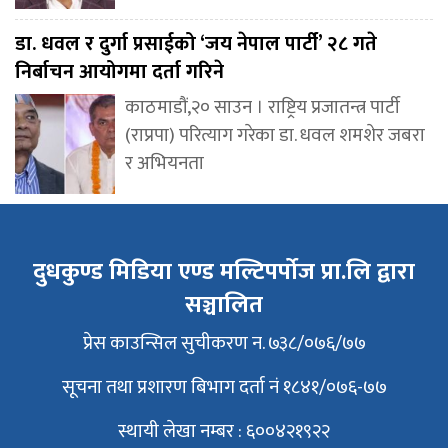
डा. धवल र दुर्गा प्रसाईको ‘जय नेपाल पार्टी’ २८ गते
निर्बाचन आयोगमा दर्ता गरिने
काठमाडौं,२० साउन । राष्ट्रिय प्रजातन्त्र पार्टी
(राप्रपा) परित्याग गरेका डा. धवल शमशेर जबरा
र अभियनता
दुधकुण्ड मिडिया एण्ड मल्टिपर्पोज प्रा.लि द्वारा
सञ्चालित
प्रेस काउन्सिल सुचीकरण न. ७३८/०७६/७७
सूचना तथा प्रशारण बिभाग दर्ता नं १८४१/०७६-७७
स्थायी लेखा नम्बर : ६००४२१९२२