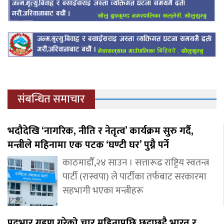
संबन्धित समाचार
भदौदेखि ‘नागरिक, नीति र नेतृत्व’ कार्यक्रम सुरु गर्दै,
मन्त्रीले महिनामा एक पटक ‘घण्टी घर’ पुग्नै पर्ने
काठमाडौँ,२४ साउन । सत्तारूढ राष्ट्रिय स्वतन्त्र
पार्टी (रास्वपा) ले पार्टीका तर्फबाट सरकारमा
सहभागी भएका मन्त्रीहरू
पदभार ग्रहण गरेको चार महिनापछि छुट्टाछुट्टै भारत र