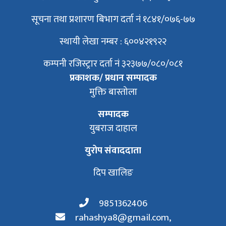
सूचना तथा प्रशारण बिभाग दर्ता नं १८४१/०७६-७७
स्थायी लेखा नम्बर : ६००४२१९२२
कम्पनी रजिस्ट्रार दर्ता नं ३२३७७/०८०/०८१
प्रकाशक/ प्रधान सम्पादक
मुक्ति बास्तोला
सम्पादक
युबराज दाहाल
युरोप संवाददाता
दिप खालिङ
9851362406
rahashya8@gmail.com
,