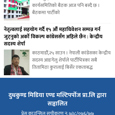
कार्यसमितिको बैठक आज पनि बस्दै छ ।
बैठकमा पार्टीको
नेतृत्वलाई सहयोग गर्दै १५ औं महाधिवेशन सम्पन्न गर्न
जुट्नुको अर्को विकल्प कांग्रेससंँग अहिले छैन : केन्द्रीय
सदस्य शेर्पा
काठमाडौं,२५ साउन । नेपाली कांग्रेसका केन्द्रीय
सदस्य आङगेलु शेर्पाले पार्टीभित्रका सबै
तितामिठा कुरालाई बिर्सेर एकताबद्ध
दुधकुण्ड मिडिया एण्ड मल्टिपर्पोज प्रा.लि द्वारा
सञ्चालित
प्रेस काउन्सिल सुचीकरण न. ७३८/०७६/७७