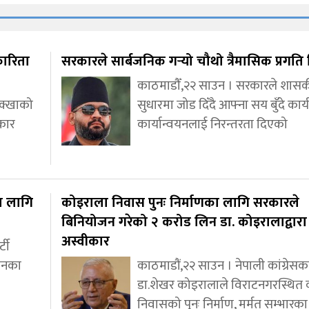
कारिता
सरकारले सार्बजनिक गर्‍यो चौथो त्रैमासिक प्रगत
काठमाडौँ,२२ साउन । सरकारले शास
ोक्खाको
सुधारमा जोड दिँदै आफ्ना सय बुँदे कार
कार
कार्यान्वयनलाई निरन्तरता दिएको
का लागि
कोइराला निवास पुनः निर्माणका लागि सरकारले
बिनियोजन गरेको २ करोड लिन डा. कोइरालाद्वारा
अस्वीकार
्टी
ाचनका
काठमाडौं,२२ साउन । नेपाली कांग्रेसका
डा.शेखर कोइरालाले विराटनगरस्थित
निवासको पुनः निर्माण, मर्मत सम्भारका