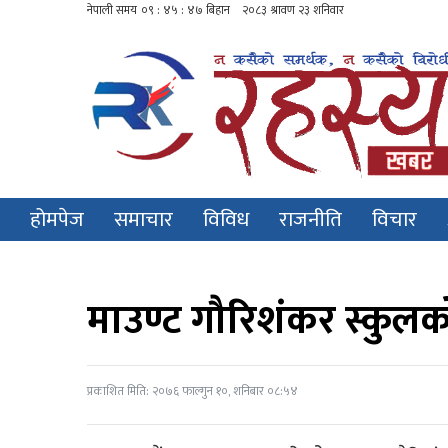
होमपेज
समाचार
विविध
राजनीति
विचार
माउण्ट गौरिशंकर स्कुलको 
प्रकाशित मिति: २०७६ फाल्गुन १०, शनिबार ०८:५४