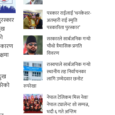
पत्रकार राईलाई ‘धनकेशर-
पुरस्कार
अतम्हरी राई स्मृति
पत्रकारिता पुरस्कार’
मुख
को
सरकारले सार्बजनिक गर्‍यो
ा कारण
चौथो त्रैमासिक प्रगति
विवरण
्षमा
रास्वपाले सार्बजनिक गर्‍यो
स्थानीय तह निर्वाचनका
ुःख
लागि उम्मेदवार छनोट
परेको
रुपरेखा
नेपाल टेलिकम मिस नेवाः
नेपाल ट्यालेन्ट शो सम्पन्न,
भदौ ६ गते अन्तिम