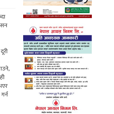
ँदा
शासन
दूरी
उने,
यही
 भएर
गर्न