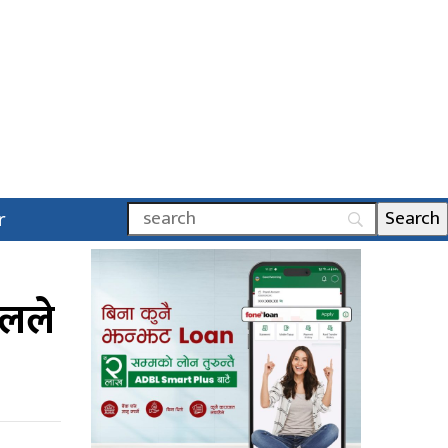
r
ालले