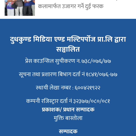
कलामार्फत उजागर गर्ने दुई फरक
दुधकुण्ड मिडिया एण्ड मल्टिपर्पोज प्रा.लि द्वारा
सञ्चालित
प्रेस काउन्सिल सुचीकरण न. ७३८/०७६/७७
सूचना तथा प्रशारण बिभाग दर्ता नं १८४१/०७६-७७
स्थायी लेखा नम्बर : ६००४२१९२२
कम्पनी रजिस्ट्रार दर्ता नं ३२३७७/०८०/०८१
प्रकाशक/ प्रधान सम्पादक
मुक्ति बास्तोला
सम्पादक