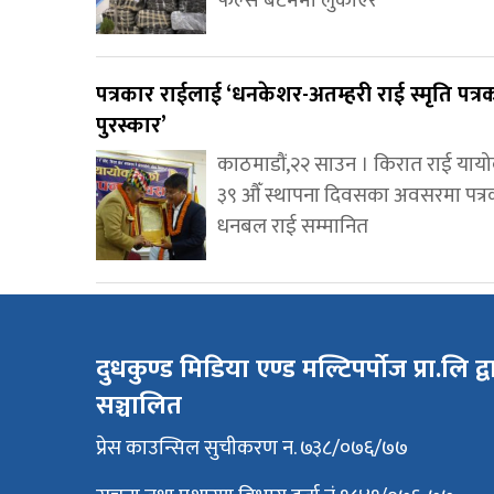
फल्स बटममा लुकाएर
पत्रकार राईलाई ‘धनकेशर-अतम्हरी राई स्मृति पत्र
पुरस्कार’
काठमाडौं,२२ साउन । किरात राई याय
३९ औँ स्थापना दिवसका अवसरमा पत्र
धनबल राई सम्मानित
दुधकुण्ड मिडिया एण्ड मल्टिपर्पोज प्रा.लि द्व
सञ्चालित
प्रेस काउन्सिल सुचीकरण न. ७३८/०७६/७७