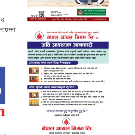
ाद
 बताएका