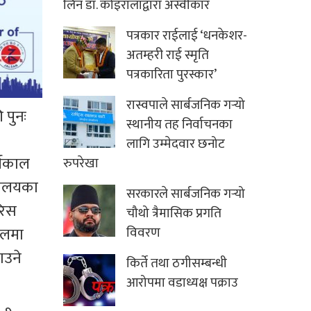
लिन डा. कोइरालाद्वारा अस्वीकार
पत्रकार राईलाई ‘धनकेशर-
अतम्हरी राई स्मृति
पत्रकारिता पुरस्कार’
रास्वपाले सार्बजनिक गर्‍यो
 पुनः
स्थानीय तह निर्वाचनका
लागि उम्मेदवार छनोट
्यकाल
रुपरेखा
्रालयका
सरकारले सार्बजनिक गर्‍यो
रिस
चौथो त्रैमासिक प्रगति
ालमा
विवरण
ाउने
किर्ते तथा ठगीसम्बन्धी
आरोपमा वडाध्यक्ष पक्राउ