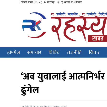
होमपेज
समाचार
विविध
राजनीति
विचार
‘अब युवालाई आत्मनिर्भर ब
ढुंगेल
प्रकाशित मिति: २०७७ जेष्ठ १३, मंगलवार १३:१२