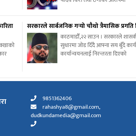
यादव किर्ते तथा ठगीको आरोपमा
कारिता
सरकारले सार्बजनिक गर्‍यो चौथो त्रैमासिक प्रगत
काठमाडौँ,२२ साउन । सरकारले शास
ोक्खाको
सुधारमा जोड दिँदै आफ्ना सय बुँदे कार
कार
कार्यान्वयनलाई निरन्तरता दिएको
9851362406
ारा
rahashya8@gmail.com
,
dudkundamedia@gmail.com