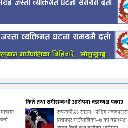
किर्ते तथा ठगीसम्बन्धी आरोपमा वडाध्यक्ष पक्राउ
ात्रामा
रूपन्देही,२३ साउन । पश्चिम नवलपरा
रकको
प्रतापपुर गाउँपालिका–७ का वडाध्यक्ष हर