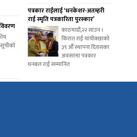
पत्रकार राईलाई ‘धनकेशर-अतम्हरी
राई स्मृति पत्रकारिता पुरस्कार’
ि विवरण
काठमाडौं,२२ साउन ।
कीय
किरात राई यायोक्खाको
्यसूचीको
३९ औँ स्थापना दिवसका
अवसरमा पत्रकार
धनबल राई सम्मानित