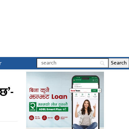
r
 छ’-