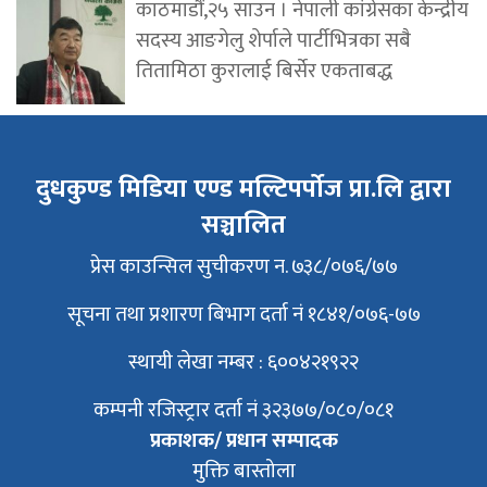
काठमाडौं,२५ साउन । नेपाली कांग्रेसका केन्द्रीय
सदस्य आङगेलु शेर्पाले पार्टीभित्रका सबै
तितामिठा कुरालाई बिर्सेर एकताबद्ध
दुधकुण्ड मिडिया एण्ड मल्टिपर्पोज प्रा.लि द्वारा
सञ्चालित
प्रेस काउन्सिल सुचीकरण न. ७३८/०७६/७७
सूचना तथा प्रशारण बिभाग दर्ता नं १८४१/०७६-७७
स्थायी लेखा नम्बर : ६००४२१९२२
कम्पनी रजिस्ट्रार दर्ता नं ३२३७७/०८०/०८१
प्रकाशक/ प्रधान सम्पादक
मुक्ति बास्तोला