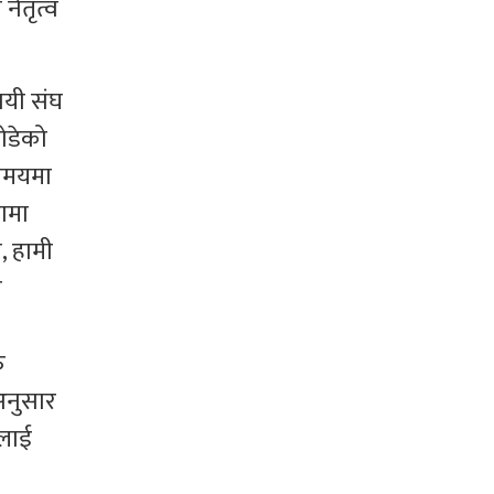
नेतृत्व
ायी संघ
छोडेको
 समयमा
ामा
न, हामी
र
ु
अनुसार
ालाई