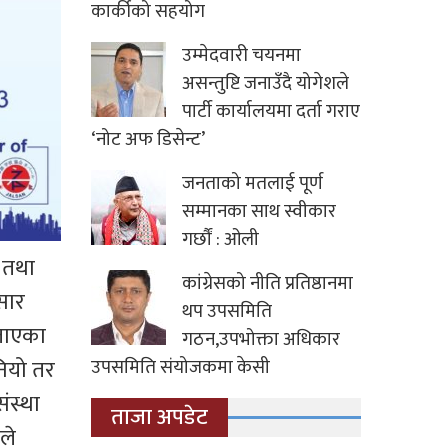
कार्कीको सहयोग
उम्मेदवारी चयनमा
असन्तुष्टि जनाउँदै योगेशले
पार्टी कार्यालयमा दर्ता गराए
‘नोट अफ डिसेन्ट’
जनताको मतलाई पूर्ण
सम्मानका साथ स्वीकार
गर्छौं : ओली
 तथा
कांग्रेसको नीति प्रतिष्ठानमा
सार
थप उपसमिति
बताएका
गठन,उपभोक्ता अधिकार
ियो तर
उपसमिति संयोजकमा केसी
ंस्था
ताजा अपडेट
ले