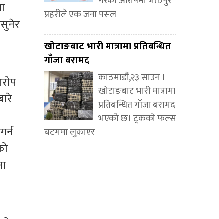
गरेको आरोपमा भक्तपुर
मा
प्रहरीले एक जना पसल
सुनेर
खोटाङबाट भारी मात्रामा प्रतिबन्धित
गाँजा बरामद
काठमाडौं,२३ साउन ।
आरोप
खोटाङबाट भारी मात्रामा
ारे
प्रतिबन्धित गाँजा बरामद
भएको छ। ट्रकको फल्स
र्न
बटममा लुकाएर
को
ना