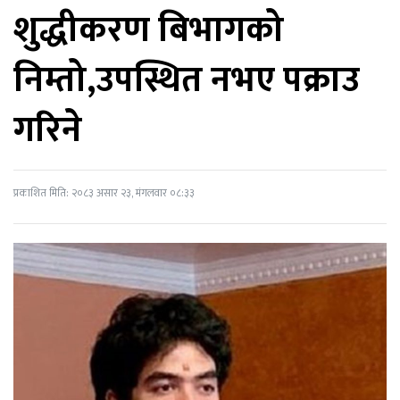
शुद्धीकरण बिभागको
निम्तो,उपस्थित नभए पक्राउ
गरिने
प्रकाशित मिति: २०८३ असार २३, मंगलवार ०८:३३