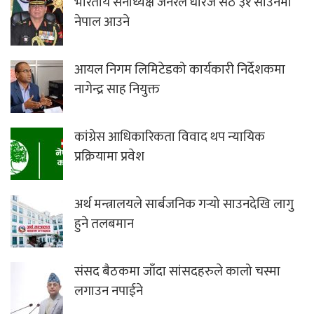
भारतीय सेनाध्यक्ष जनरल धीरज सेठ ३१ साउनमा
नेपाल आउने
आयल निगम लिमिटेडको कार्यकारी निर्देशकमा
नागेन्द्र साह नियुक्त
कांग्रेस आधिकारिकता विवाद थप न्यायिक
प्रक्रियामा प्रवेश
अर्थ मन्त्रालयले सार्बजनिक गर्‍यो साउनदेखि लागु
हुने तलबमान
संसद बैठकमा जाँदा सांसदहरुले कालो चस्मा
लगाउन नपाईने