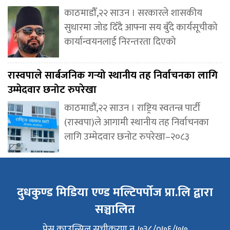
काठमाडौँ,२२ साउन । सरकारले शासकीय
सुधारमा जोड दिँदै आफ्ना सय बुँदे कार्यसूचीको
कार्यान्वयनलाई निरन्तरता दिएको
रास्वपाले सार्बजनिक गर्‍यो स्थानीय तह निर्वाचनका लागि
उम्मेदवार छनोट रुपरेखा
काठमाडौं,२२ साउन । राष्ट्रिय स्वतन्त्र पार्टी
(रास्वपा)ले आगामी स्थानीय तह निर्वाचनका
लागि उम्मेदवार छनोट रुपरेखा–२०८३
दुधकुण्ड मिडिया एण्ड मल्टिपर्पोज प्रा.लि द्वारा
सञ्चालित
प्रेस काउन्सिल सुचीकरण न. ७३८/०७६/७७