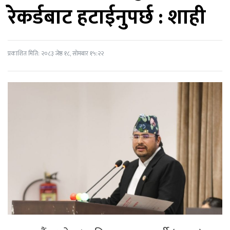
रेकर्डबाट हटाईनुपर्छ : शाही
प्रकाशित मिति: २०८३ जेष्ठ १८, सोमबार १५:२२