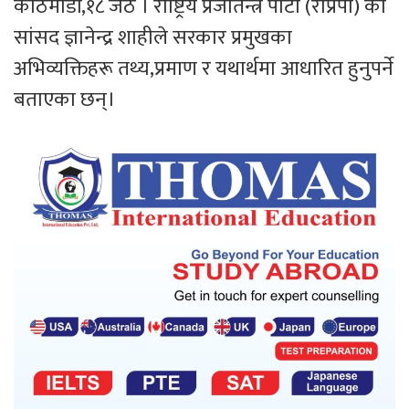
काठमाडौं,१८ जेठ । राष्ट्रिय प्रजातन्त्र पार्टी (राप्रपा) का
सांसद ज्ञानेन्द्र शाहीले सरकार प्रमुखका
अभिव्यक्तिहरू तथ्य,प्रमाण र यथार्थमा आधारित हुनुपर्ने
बताएका छन्।