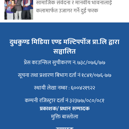
सामाजिक संवेदना र मानवीय भावनालाई
कलामार्फत उजागर गर्ने दुई फरक
दुधकुण्ड मिडिया एण्ड मल्टिपर्पोज प्रा.लि द्वारा
सञ्चालित
प्रेस काउन्सिल सुचीकरण न. ७३८/०७६/७७
सूचना तथा प्रशारण बिभाग दर्ता नं १८४१/०७६-७७
स्थायी लेखा नम्बर : ६००४२१९२२
कम्पनी रजिस्ट्रार दर्ता नं ३२३७७/०८०/०८१
प्रकाशक/ प्रधान सम्पादक
मुक्ति बास्तोला