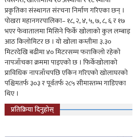
त्यसैगरी, खोलामाथि १० अस्थायी र १८ स्थायी
प्रकृतिका संस्थागत संरचना निर्माण गरिएका छन् ।
पोखरा महानगरपालिका– १८, २, ४, ५, ७, ८, ६ र १७
भएर फेवातालमा मिसिने फिर्के खोलाको कुल लम्बाइ
आठ किलोमिटर छ । यो खोला कम्तीमा ३.३०
मिटरदेखि बढीमा ४० मिटरसम्म फराकिलो रहेको
नापजाँचका क्रममा पाइएको छ । फिर्केखोलाको
प्राविधिक नापजाँचपछि एकिन गरिएको खोलाघरको
पश्चिमतर्फ ३०३ र पूर्वतर्फ २८५ सीमास्तम्भ गाडिएका
थिए ।
प्रतिक्रिया दिनुहोस्