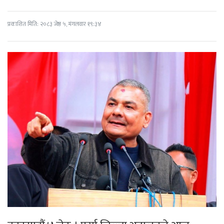
प्रकाशित मिति: २०८३ जेष्ठ ५, मंगलवार १९:३४