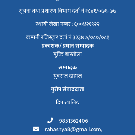
सूचना तथा प्रशारण बिभाग दर्ता नं १८४१/०७६-७७
स्थायी लेखा नम्बर : ६००४२१९२२
कम्पनी रजिस्ट्रार दर्ता नं ३२३७७/०८०/०८१
प्रकाशक/ प्रधान सम्पादक
मुक्ति बास्तोला
सम्पादक
युबराज दाहाल
युरोप संवाददाता
दिप खालिङ
9851362406
rahashya8@gmail.com
,