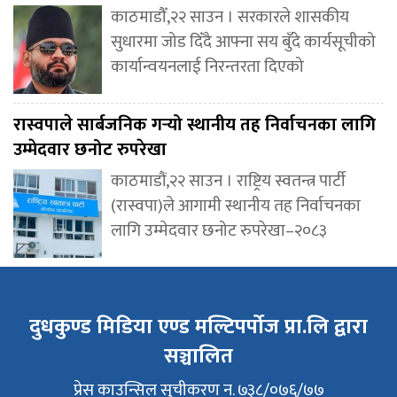
काठमाडौँ,२२ साउन । सरकारले शासकीय
सुधारमा जोड दिँदै आफ्ना सय बुँदे कार्यसूचीको
कार्यान्वयनलाई निरन्तरता दिएको
रास्वपाले सार्बजनिक गर्‍यो स्थानीय तह निर्वाचनका लागि
उम्मेदवार छनोट रुपरेखा
काठमाडौं,२२ साउन । राष्ट्रिय स्वतन्त्र पार्टी
(रास्वपा)ले आगामी स्थानीय तह निर्वाचनका
लागि उम्मेदवार छनोट रुपरेखा–२०८३
दुधकुण्ड मिडिया एण्ड मल्टिपर्पोज प्रा.लि द्वारा
सञ्चालित
प्रेस काउन्सिल सुचीकरण न. ७३८/०७६/७७