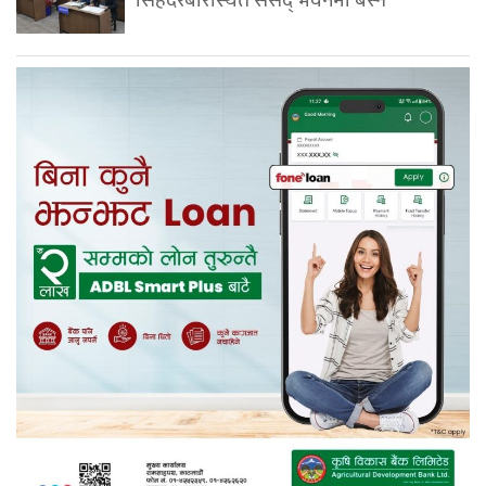
सिंहदरबारस्थित संसद् भवनमा बस्ने