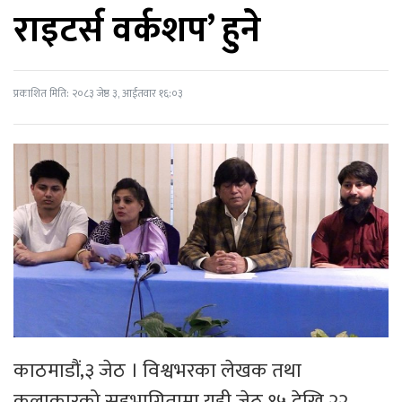
राइटर्स वर्कशप’ हुने
प्रकाशित मिति: २०८३ जेष्ठ ३, आईतवार १६:०३
काठमाडौं,३ जेठ । विश्वभरका लेखक तथा
कलाकारको सहभागितामा यही जेठ १५ देखि २२