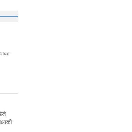
देशका
्डले
क्षाको