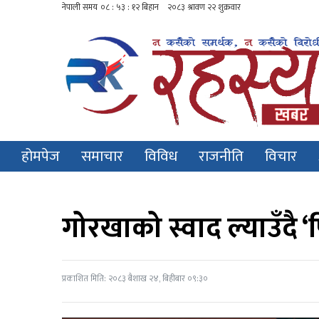
होमपेज
समाचार
विविध
राजनीति
विचार
गोरखाको स्वाद ल्याउँदै 
प्रकाशित मिति: २०८३ बैशाख २४, बिहीबार ०९:३०