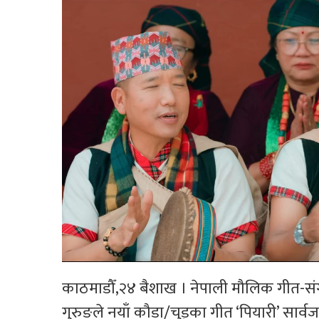
काठमाडौँ,२४ बैशाख । नेपाली मौलिक गीत-संगी
गुरुङले नयाँ कौडा/चुड्का गीत ‘पियारी’ सार्व