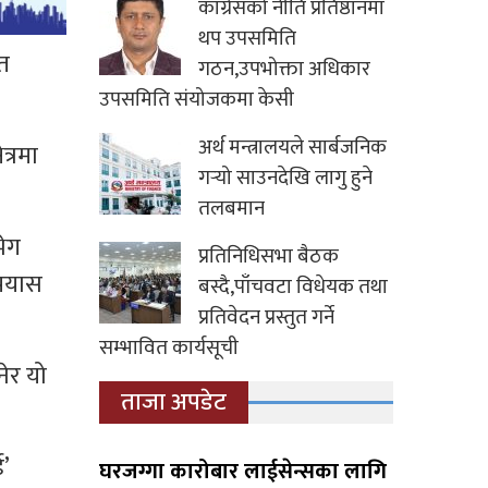
कांग्रेसको नीति प्रतिष्ठानमा
थप उपसमिति
ीत
गठन,उपभोक्ता अधिकार
उपसमिति संयोजकमा केसी
अर्थ मन्त्रालयले सार्बजनिक
त्रमा
गर्‍यो साउनदेखि लागु हुने
तलबमान
भेग
प्रतिनिधिसभा बैठक
्रयास
बस्दै,पाँचवटा विधेयक तथा
प्रतिवेदन प्रस्तुत गर्ने
सम्भावित कार्यसूची
नेर यो
ताजा अपडेट
’
घरजग्गा कारोबार लाईसेन्सका लागि