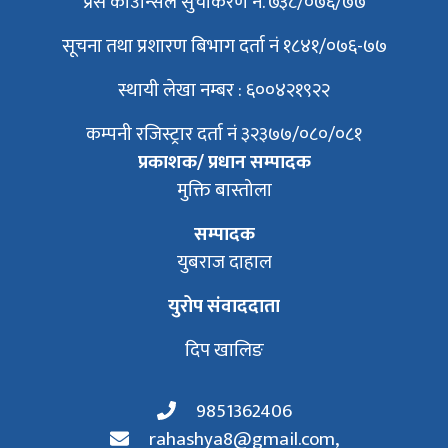
प्रेस काउन्सिल सुचीकरण न. ७३८/०७६/७७
सूचना तथा प्रशारण बिभाग दर्ता नं १८४१/०७६-७७
स्थायी लेखा नम्बर : ६००४२१९२२
कम्पनी रजिस्ट्रार दर्ता नं ३२३७७/०८०/०८१
प्रकाशक/ प्रधान सम्पादक
मुक्ति बास्तोला
सम्पादक
युबराज दाहाल
युरोप संवाददाता
दिप खालिङ
9851362406
rahashya8@gmail.com
,