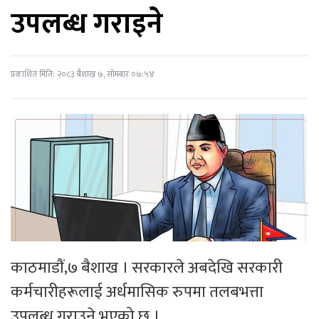
उपलब्ध गराइने
प्रकाशित मिति: २०८३ बैशाख ७, सोमबार ०७:५४
काठमाडाैं,७ बैशाख । सरकारले अबदेखि सरकारी
कर्मचारीहरूलाई अर्धमासिक रुपमा तलबभत्ता
उपलब्ध गराउने भएको छ ।