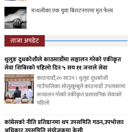
मन्थलीका एक युवा बिराटनगरमा मृत फेला
ताजा अपडेट
थुलुङ दुधकोशीले काठमाडौंमा सञ्चालन गरेको एकीकृत
सेवा शिबिरको पहिलो दिन ५ सय ११ जनाले सेवा
काठमाडौं,२० साउन । थुलुङ दुधकोशी
गाउँपालिका सोलुखुम्बुले काठमाडौ उपत्यकामा
सन्चालन गरेको एकीकृत प्रशासनिक सेवाको
पहिलो
कांग्रेसको नीति प्रतिष्ठानमा थप उपसमिति गठन,उपभोक्ता
अधिकार उपसमिति संयोजकमा केसी