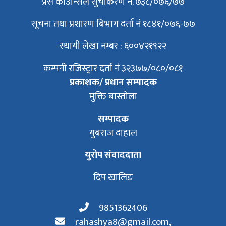
प्रेस काउन्सिल सुचीकरण न. ७३८/०७६/७७
सूचना तथा प्रशारण बिभाग दर्ता नं १८४१/०७६-७७
स्थायी लेखा नम्बर : ६००४२१९२२
कम्पनी रजिस्ट्रार दर्ता नं ३२३७७/०८०/०८१
प्रकाशक/ प्रधान सम्पादक
मुक्ति बास्तोला
सम्पादक
युबराज दाहाल
युरोप संवाददाता
दिप खालिङ
9851362406
rahashya8@gmail.com
,