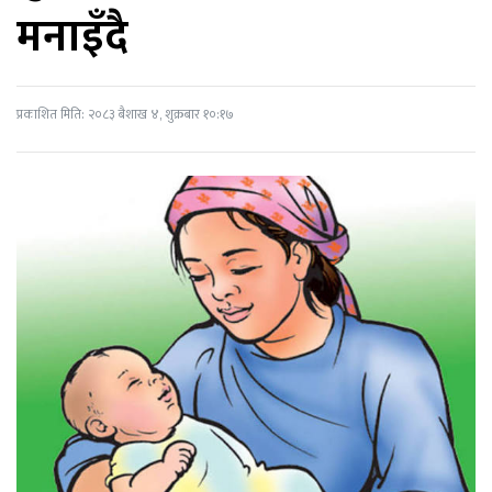
मनाइँदै
प्रकाशित मिति: २०८३ बैशाख ४, शुक्रबार १०:१७