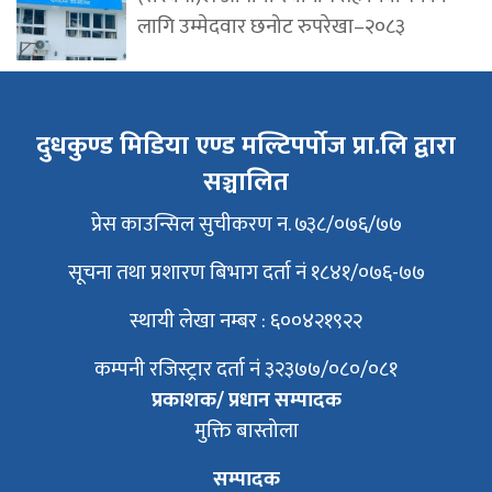
लागि उम्मेदवार छनोट रुपरेखा–२०८३
दुधकुण्ड मिडिया एण्ड मल्टिपर्पोज प्रा.लि द्वारा
सञ्चालित
प्रेस काउन्सिल सुचीकरण न. ७३८/०७६/७७
सूचना तथा प्रशारण बिभाग दर्ता नं १८४१/०७६-७७
स्थायी लेखा नम्बर : ६००४२१९२२
कम्पनी रजिस्ट्रार दर्ता नं ३२३७७/०८०/०८१
प्रकाशक/ प्रधान सम्पादक
मुक्ति बास्तोला
सम्पादक