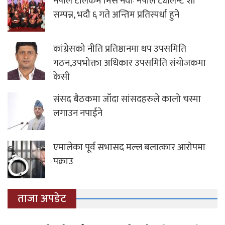
नेपाल टेलिकम मिस नेवाः नेपाल ट्यालेन्ट शो
सम्पन्न, भदौ ६ गते अन्तिम प्रतिस्पर्धा हुने
कांग्रेसको नीति प्रतिष्ठानमा थप उपसमिति
गठन,उपभोक्ता अधिकार उपसमिति संयोजकमा
केसी
संसद बैठकमा जाँदा सांसदहरुले कालो चस्मा
लगाउन नपाईने
एमालेका पूर्व सभासद मल्ल बलात्कार आरोपमा
पक्राउ
ताजा अपडेट