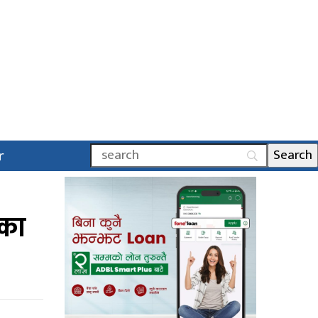
r
ेका