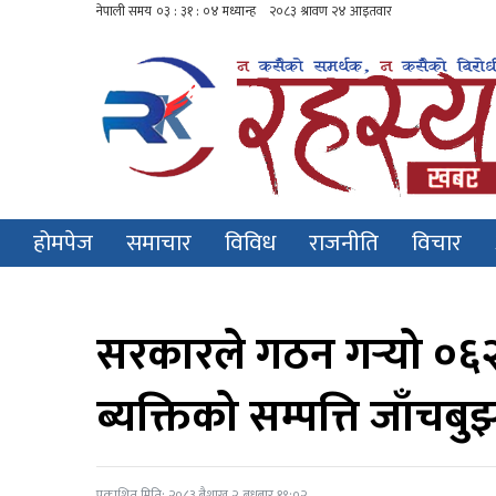
होमपेज
समाचार
विविध
राजनीति
विचार
सरकारले गठन गर्‍यो ०६
ब्यक्तिको सम्पत्ति जाँ
प्रकाशित मिति: २०८३ बैशाख २, बुधबार १९:०२