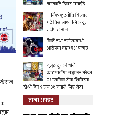
जनजाति दिवस मनाईंदै
धार्मिक कूटनीति बिस्तार
गर्दै विश्व आध्यात्मिक दूत
प्रदीप खनाल
किर्ते तथा ठगीसम्बन्धी
आरोपमा वडाध्यक्ष पक्राउ
थुलुङ दुधकोशीले
काठमाडौंमा सञ्चालन गरेको
प्रशासनिक सेवा शिविरमा
ण्डिराज
दोश्रो दिन ९ सय ३१ जनाले लिए सेवा
ताजा अपडेट
िक
ँचबुझ