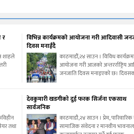
त र
विभिन्न कार्यक्रमको आयोजना गरी आदिवासी जन
दिवस मनाईंदै
ेन शाहले
काठमाडौं,२४ साउन । विविध कार्यक्र
्तरी
आयोजना गरी आजको अन्तरर्राष्ट्रिय 
जनजाति दिवस मनाइएको छ। दिवस
देवकुमारी खडगीकाे दुई फरक सिर्जना एकसाथ
सार्वजनिक
्कविहीन
काठमाडौ,२४ साउन । प्रेम, पारिवारिक स
मेयर तथा
सामाजिक संवेदना र मानवीय भावनाल