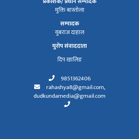
प्रकाशक/ प्रधान सम्पादक
मुक्ति बास्तोला
सम्पादक
युबराज दाहाल
युरोप संवाददाता
दिप खालिङ
9851362406
rahashya8@gmail.com
,
dudkundamedia@gmail.com