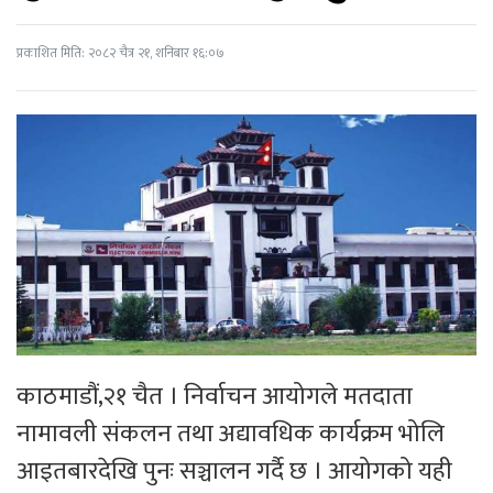
प्रकाशित मिति: २०८२ चैत्र २१, शनिबार १६:०७
काठमाडौं,२१ चैत । निर्वाचन आयोगले मतदाता
नामावली संकलन तथा अद्यावधिक कार्यक्रम भोलि
आइतबारदेखि पुनः सञ्चालन गर्दै छ । आयोगको यही