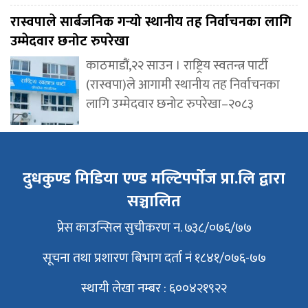
रास्वपाले सार्बजनिक गर्‍यो स्थानीय तह निर्वाचनका लागि
उम्मेदवार छनोट रुपरेखा
काठमाडौं,२२ साउन । राष्ट्रिय स्वतन्त्र पार्टी
(रास्वपा)ले आगामी स्थानीय तह निर्वाचनका
लागि उम्मेदवार छनोट रुपरेखा–२०८३
दुधकुण्ड मिडिया एण्ड मल्टिपर्पोज प्रा.लि द्वारा
सञ्चालित
प्रेस काउन्सिल सुचीकरण न. ७३८/०७६/७७
सूचना तथा प्रशारण बिभाग दर्ता नं १८४१/०७६-७७
स्थायी लेखा नम्बर : ६००४२१९२२