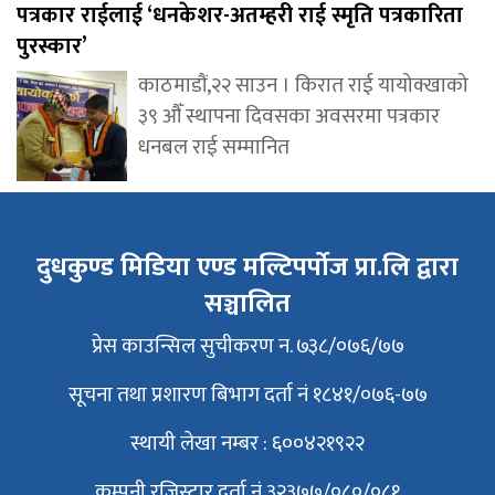
पत्रकार राईलाई ‘धनकेशर-अतम्हरी राई स्मृति पत्रकारिता
पुरस्कार’
काठमाडौं,२२ साउन । किरात राई यायोक्खाको
३९ औँ स्थापना दिवसका अवसरमा पत्रकार
धनबल राई सम्मानित
दुधकुण्ड मिडिया एण्ड मल्टिपर्पोज प्रा.लि द्वारा
सञ्चालित
प्रेस काउन्सिल सुचीकरण न. ७३८/०७६/७७
सूचना तथा प्रशारण बिभाग दर्ता नं १८४१/०७६-७७
स्थायी लेखा नम्बर : ६००४२१९२२
कम्पनी रजिस्ट्रार दर्ता नं ३२३७७/०८०/०८१