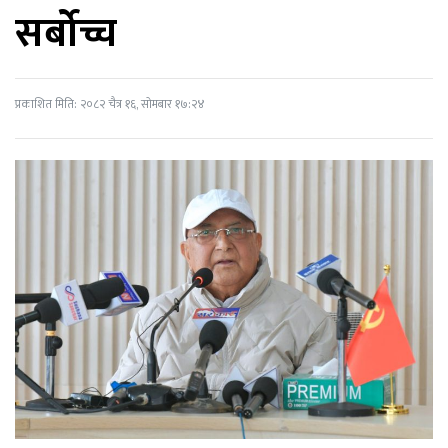
सर्बोच्च
प्रकाशित मिति: २०८२ चैत्र १६, सोमबार १७:२४