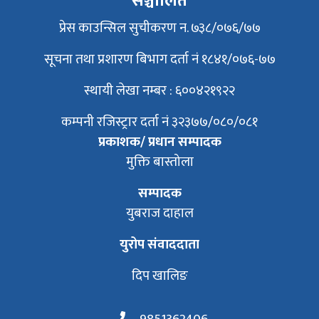
सञ्चालित
प्रेस काउन्सिल सुचीकरण न. ७३८/०७६/७७
सूचना तथा प्रशारण बिभाग दर्ता नं १८४१/०७६-७७
स्थायी लेखा नम्बर : ६००४२१९२२
कम्पनी रजिस्ट्रार दर्ता नं ३२३७७/०८०/०८१
प्रकाशक/ प्रधान सम्पादक
मुक्ति बास्तोला
सम्पादक
युबराज दाहाल
युरोप संवाददाता
दिप खालिङ