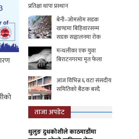
प्रतिक्षा थापा प्रस्थान
बेनी–जोमसोम सडक
खण्डमा बिहिवारसम्म
सडक सञ्चालनमा रोक
मन्थलीका एक युवा
कारण
बिराटनगरमा मृत फेला
आज विभिन्न ६ वटा संसदीय
समितिको बैठक बस्दै
्मीको
ताजा अपडेट
थुलुङ दुधकोशीले काठमाडौंमा