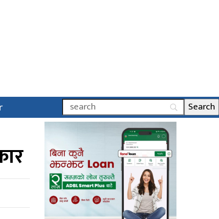
r
ीकार