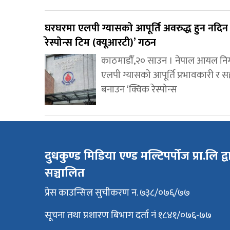
घरघरमा एलपी ग्यासको आपूर्ति अवरुद्ध हुन नदिन 
रेस्पोन्स टिम (क्यूआरटी)’ गठन
काठमाडौँ,२० साउन । नेपाल आयल नि
एलपी ग्यासको आपूर्ति प्रभावकारी र 
बनाउन ‘क्विक रेस्पोन्स
दुधकुण्ड मिडिया एण्ड मल्टिपर्पोज प्रा.लि द्व
सञ्चालित
प्रेस काउन्सिल सुचीकरण न. ७३८/०७६/७७
सूचना तथा प्रशारण बिभाग दर्ता नं १८४१/०७६-७७