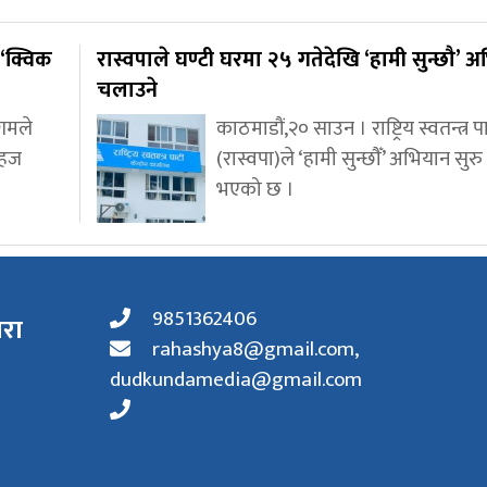
‘क्विक
रास्वपाले घण्टी घरमा २५ गतेदेखि ‘हामी सुन्छौ’ 
चलाउने
गमले
काठमाडौं,२० साउन । राष्ट्रिय स्वतन्त्र पार
सहज
(रास्वपा)ले ‘हामी सुन्छौँ’ अभियान सुरु ग
भएको छ ।
9851362406
ारा
rahashya8@gmail.com
,
dudkundamedia@gmail.com