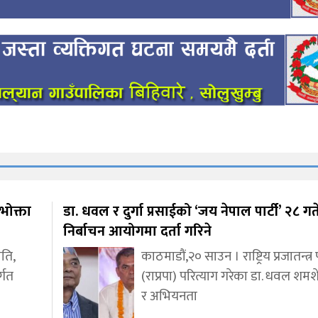
भोक्ता
डा. धवल र दुर्गा प्रसाईको ‘जय नेपाल पार्टी’ २८ गत
निर्बाचन आयोगमा दर्ता गरिने
ीति,
काठमाडौं,२० साउन । राष्ट्रिय प्रजातन्त्र प
र्गत
(राप्रपा) परित्याग गरेका डा. धवल शम
र अभियनता