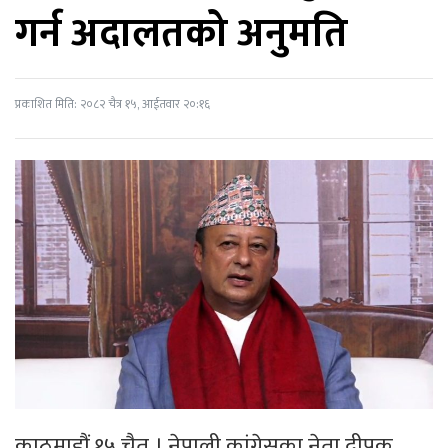
गर्न अदालतको अनुमति
प्रकाशित मिति: २०८२ चैत्र १५, आईतवार २०:१६
काठमाडौं,१५ चैत । नेपाली कांग्रेसका नेता दीपक