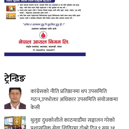
ट्रेन्डिङ
कांग्रेसको नीति प्रतिष्ठानमा थप उपसमिति
गठन,उपभोक्ता अधिकार उपसमिति संयोजकमा
केसी
थुलुङ दुधकोशीले काठमाडौंमा सञ्चालन गरेको
प्रशासनिक सेवा शिविरमा दोश्रो दिन ९ सय ३१