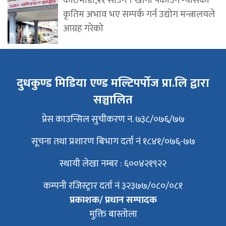
काठमाडौँ,२१ साउन । खाना पकाउने ग्यासको
कृतिम अभाव भए सम्पर्क गर्न उद्योग मन्त्रालयले
आग्रह गरेको
दुधकुण्ड मिडिया एण्ड मल्टिपर्पोज प्रा.लि द्वारा
सञ्चालित
प्रेस काउन्सिल सुचीकरण न. ७३८/०७६/७७
सूचना तथा प्रशारण बिभाग दर्ता नं १८४१/०७६-७७
स्थायी लेखा नम्बर : ६००४२१९२२
कम्पनी रजिस्ट्रार दर्ता नं ३२३७७/०८०/०८१
प्रकाशक/ प्रधान सम्पादक
मुक्ति बास्तोला