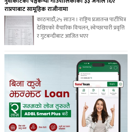
नुवाकोटको पञ्चकन्या गाउँपालिकाका ३३ जनाले दिए
राप्रपाबाट सामूहिक राजीनामा
काठमाडौं,२५ साउन । राष्ट्रिय प्रजातन्त्र पार्टीभित्र
देखिएको वैचारिक विचलन, स्वेच्छाचारी प्रवृत्ति
र गुटबन्दीबाट आजित भएर