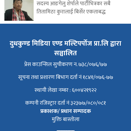
सदस्य आङगेलु शेर्पाले पार्टीभित्रका सबै
तितामिठा कुरालाई बिर्सेर एकताबद्ध
दुधकुण्ड मिडिया एण्ड मल्टिपर्पोज प्रा.लि द्वारा
सञ्चालित
प्रेस काउन्सिल सुचीकरण न. ७३८/०७६/७७
सूचना तथा प्रशारण बिभाग दर्ता नं १८४१/०७६-७७
स्थायी लेखा नम्बर : ६००४२१९२२
कम्पनी रजिस्ट्रार दर्ता नं ३२३७७/०८०/०८१
प्रकाशक/ प्रधान सम्पादक
मुक्ति बास्तोला