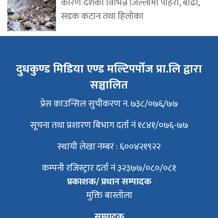
कारण देशका विभिन्न जिल्लामा पहिरो, बाढी,
सडक कटान तथा हिलोका
दुधकुण्ड मिडिया एण्ड मल्टिपर्पोज प्रा.लि द्वारा
सञ्चालित
प्रेस काउन्सिल सुचीकरण न. ७३८/०७६/७७
सूचना तथा प्रशारण बिभाग दर्ता नं १८४१/०७६-७७
स्थायी लेखा नम्बर : ६००४२१९२२
कम्पनी रजिस्ट्रार दर्ता नं ३२३७७/०८०/०८१
प्रकाशक/ प्रधान सम्पादक
मुक्ति बास्तोला
सम्पादक