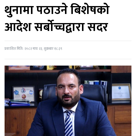
थुनामा पठाउने बिशेषको
आदेश सर्बोच्चद्वारा सदर
प्रकाशित मिति: २०८२ माघ २३, शुक्रबार १८:३९