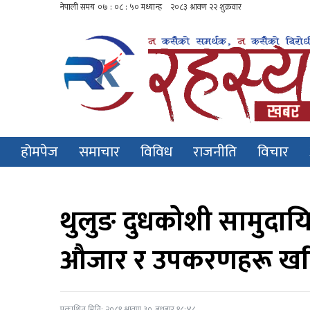
होमपेज
समाचार
विविध
राजनीति
विचार
थुलुङ दुधकोशी सामुदा
औजार र उपकरणहरू खरि
प्रकाशित मिति: २०८१ श्रावण ३०, बुधबार १८:४८