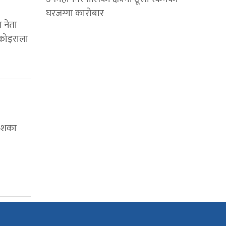
घरजग्गा कारोबार
 नेता
 कोइराला
देशका