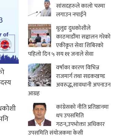
सांसदहरुले कालो चस्मा
लगाउन नपाईने
थुलुङ दुधकोशीले
काठमाडौंमा सञ्चालन गरेको
एकीकृत सेवा शिबिरको
पहिलो दिन ५ सय ११ जनाले सेवा
वर्षाका कारण विभिन्न
को
राजमार्ग तथा सडकखण्ड
दस्य
अवरुद्ध,सावधानी अपनाउन
आग्रह
कांग्रेसको नीति प्रतिष्ठानमा
ुधकोशी
थप उपसमिति
 पनि
गठन,उपभोक्ता अधिकार
उपसमिति संयोजकमा केसी